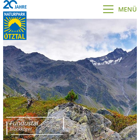
MENÜ
Fundustal
Blockkogel