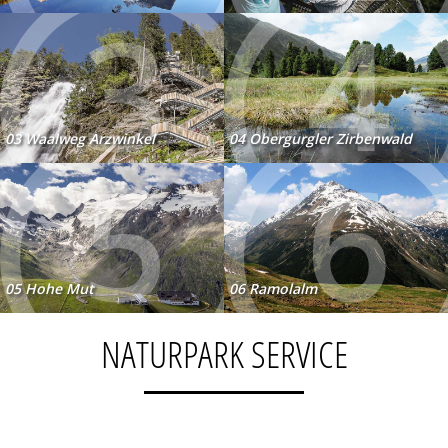
3
4
03 Waalweg Arzwinkel
04 Obergurgler Zirbenwald
5
6
05 Hohe Mut
06 Ramolalm
NATURPARK SERVICE