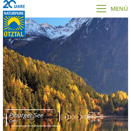
MENÜ
Piburger See
Oetz