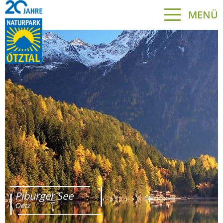
MENÜ
Piburger See
Oetz