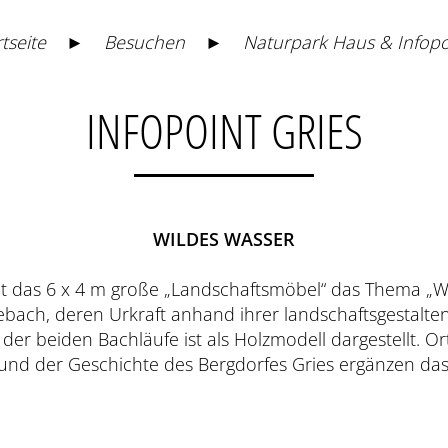
tseite
►
Besuchen
►
Naturpark Haus & Infopo
INFOPOINT GRIES
WILDES WASSER
lt das 6 x 4 m große „Landschaftsmöbel“ das Thema „Wil
bach, deren Urkraft anhand ihrer landschaftsgestalte
er beiden Bachläufe ist als Holzmodell dargestellt. Ort
und der Geschichte des Bergdorfes Gries ergänzen d