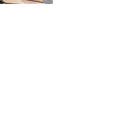
https://maps.naturpark-
oetztal.at/v2/de/-1/2d/-
showSheet=false