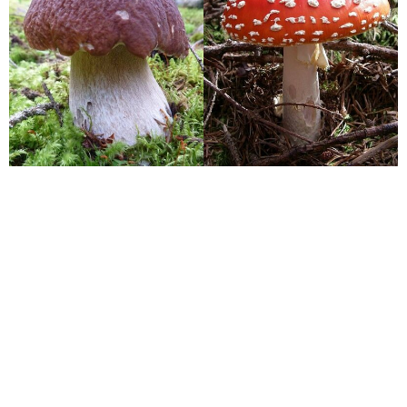
https://maps.naturpark-
oetztal.at/v2/de/-1/2d/-1/detail/-1/-1/-1/-1/121610066?
showSheet=false