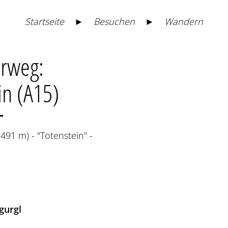
Startseite
►
Besuchen
►
Wandern
erweg:
https://maps.naturpark-
oetztal.at/v2/de/-1/2d/-
in (A15)
showSheet=false
491 m) - "Totenstein" -
gurgl