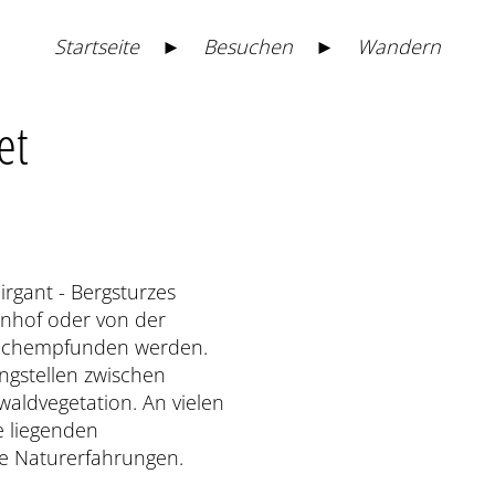
Startseite
►
Besuchen
►
Wandern
et
https://maps.naturpark-
oetztal.at/v2/de/-1/2d/-
showSheet=false
rgant - Bergsturzes
hnhof oder von der
nachempfunden werden.
ngstellen zwischen
aldvegetation. An vielen
e liegenden
ne Naturerfahrungen.