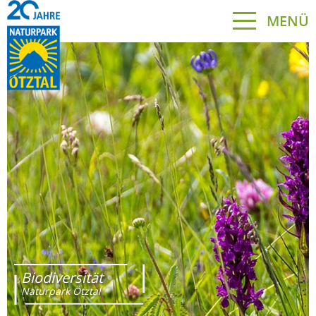
MENÜ
Biodiversität
Naturpark Ötztal