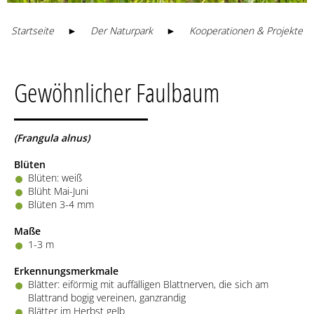
Startseite
►
Der Naturpark
►
Kooperationen & Projekte
Gewöhnlicher Faulbaum
(Frangula alnus)
Blüten
Blüten: weiß
Blüht Mai-Juni
Blüten 3-4 mm
Maße
1-3 m
Erkennungsmerkmale
Blätter: eiförmig mit auffälligen Blattnerven, die sich am
Blattrand bogig vereinen, ganzrandig
Blätter im Herbst gelb