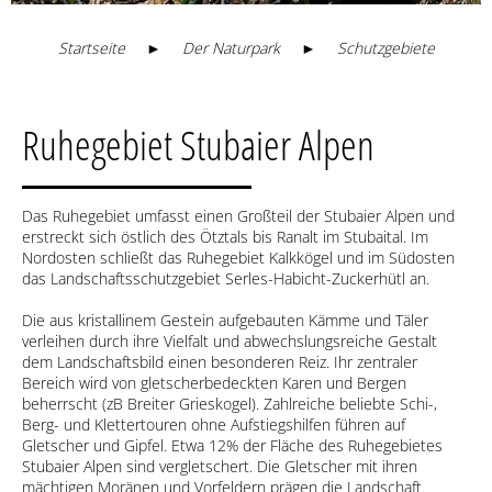
Startseite
►
Der Naturpark
►
Schutzgebiete
Ruhegebiet Stubaier Alpen
Das Ruhegebiet umfasst einen Großteil der Stubaier Alpen und
erstreckt sich östlich des Ötztals bis Ranalt im Stubaital. Im
Nordosten schließt das Ruhegebiet Kalkkögel und im Südosten
das Landschaftsschutzgebiet Serles-Habicht-Zuckerhütl an.
Die aus kristallinem Gestein aufgebauten Kämme und Täler
verleihen durch ihre Vielfalt und abwechslungsreiche Gestalt
dem Landschaftsbild einen besonderen Reiz. Ihr zentraler
Bereich wird von gletscherbedeckten Karen und Bergen
beherrscht (zB Breiter Grieskogel). Zahlreiche beliebte Schi-,
Berg- und Klettertouren ohne Aufstiegshilfen führen auf
Gletscher und Gipfel. Etwa 12% der Fläche des Ruhegebietes
Stubaier Alpen sind vergletschert. Die Gletscher mit ihren
mächtigen Moränen und Vorfeldern prägen die Landschaft.