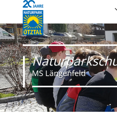
Naturparkschu
MS Längenfeld