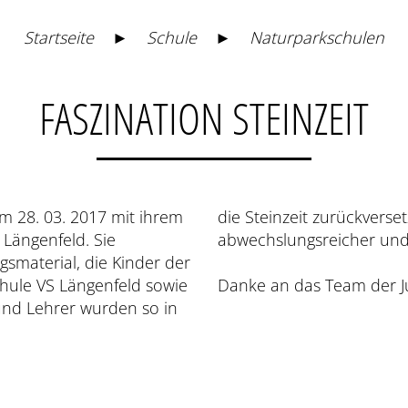
Startseite
►
Schule
►
Naturparkschulen
FASZINATION STEINZEIT
am 28. 03. 2017 mit ihrem
Es war für alle ein sehr
ngenfeld. Sie
gsmaterial, die Kinder der
chule VS Längenfeld sowie
Danke an das Team der J
 und Lehrer wurden so in