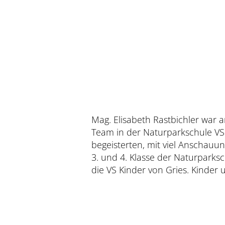
Mag. Elisabeth Rastbichler war 
die Steinzeit zurückversetzt. 
Team in der Naturparkschule VS Lä
begeisterten, mit viel Anschauun
3. und 4. Klasse der Naturparks
die VS Kinder von Gries. Kinder