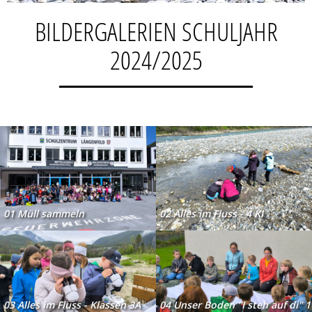
BILDERGALERIEN SCHULJAHR
2024/2025
01 Müll sammeln
02 Alles im Fluss - 4 Kl
03 Alles im Fluss - Klassen 3A
04 Unser Boden "I steh auf di" 1