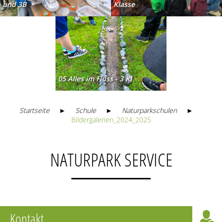
und 3B
Klasse
05 Alles im Fluss - 3 Kl
Startseite
►
Schule
►
Naturparkschulen
►
Bildergalerien_2024_2025
NATURPARK SERVICE
Kontakt