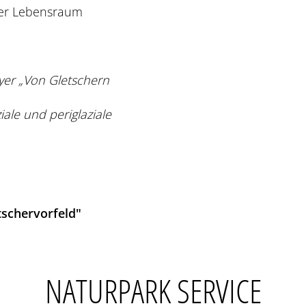
zter Lebensraum
yer „Von Gletschern
ale und periglaziale
schervorfeld"
NATURPARK SERVICE