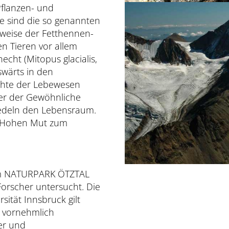
Pflanzen- und
e sind die so genannten
elweise der Fetthennen-
den Tieren vor allem
cht (Mitopus glacialis,
swärts in den
chte der Lebewesen
er der Gewöhnliche
siedeln den Lebensraum.
r Hohen Mut zum
 im NATURPARK ÖTZTAL
Forscher untersucht. Die
sität Innsbruck gilt
e vornehmlich
er und