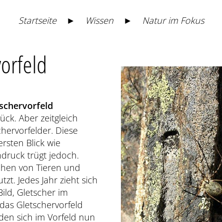
Startseite
►
Wissen
►
Natur im Fokus
orfeld
schervorfeld
ck. Aber zeitgleich
hervorfelder. Diese
rsten Blick wie
druck trügt jedoch.
ächen von Tieren und
zt. Jedes Jahr zieht sich
ild, Gletscher im
das Gletschervorfeld
en sich im Vorfeld nun