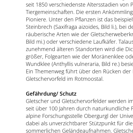
seit 1850 verschiedenste Altersstadien von 
Tiergemeinschaften. Die ersten Ankömmling
Pioniere. Unter den Pflanzen ist das beispi
Steinbrech (Saxifraga aizoides, Bild li.), bei 
räuberische Arten wie der Gletscherweberkne
Bild mi.) oder verschiedene Laufkäfer. Talau
zunehmend älteren Standorten wird die Di
größer, Folgearten wie der Moränenklee od
Wundklee (Anthyllis vulneraria, Bild re.) be
Ein Themenweg führt über den Rücken de
Gletschervorfeld im Rotmoostal.
Gefährdung/ Schutz
Gletscher und Gletschervorfelder werden
seit über 100 Jahren durch naturkundliche 
alpine Forschungsstelle Obergurgl der Univer
dabei als unverzichtbarer Stützpunkt für di
sommerlichen Geländeaufnahmen. Gletsch