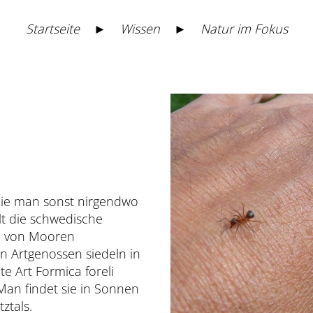
Startseite
►
Wissen
►
Natur im Fokus
die man sonst nirgendwo
elt die schwedische
n, von Mooren
n Artgenossen siedeln in
e Art Formica foreli
Man findet sie in Sonnen
ztals.