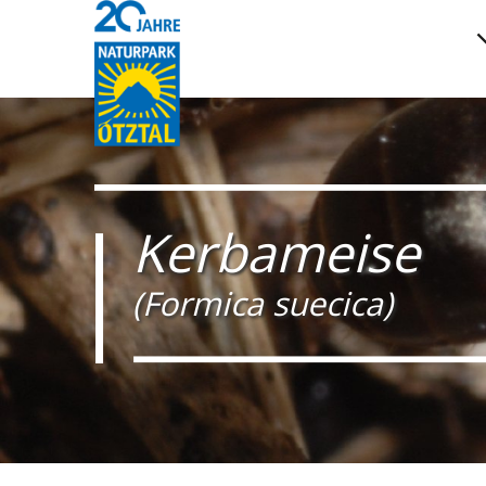
Kerbameise
(Formica suecica)