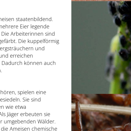
eisen staatenbildend.
mehrere Eier legende
Die Arbeiterinnen sind
gefärbt. Die kuppelförmig
wergsträuchern und
und erreichen
C. Dadurch können auch
.
ören, spielen eine
esiedeln. Sie sind
en wie etwa
ls Jäger erbeuten sie
 der umgebenden Wälder.
 die Ameisen chemische