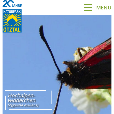
MENÜ
Hochalpen-
widderchen
(Zygaena exulans)