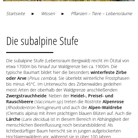
Startseite
►
Wissen
►
Pflanzen – Tiere – Lebensräume
Die subalpine Stufe
Die subalpine Stufe (Lebensraum Bergwald) reicht im Ötztal von
etwa 1700m bis hinauf zur Waldgrenze bei ca. 1900m. Die
typische Baumart bildet hier die besonders
winterfeste Zirbe
oder Arve
(
Pinus cembra
). Sie überlebt winterliche Frostphasen
bis minus 45°C. Im Unterwuchs des Zirbenwaldes gedeihen
meist Arten der oberhalb der Waldgrenze anschließenden
Zwergstrauchheide
. Neben der
Heidel-, Preisel- und
Rauschbeere
(
Vaccinium sp.
) treten die Rostrote
Alpenrose
(
Rhododentron ferrugineum
) und auch die
Alpen-Waldrebe
(Clematis alpina) mit ihren prächtigen blauen Blüten auf. Auch die
Lärche
(
Larix decidua
) ist in diesem Bereich in Abhängigkeit der
menschlichen Beeinflussung noch bestandsbildend. Als
lichtbedürftiger Baum herrscht sie in jungen aufgelockerten
Hochlagenwäldern vor, während sie in über 100 Jahren