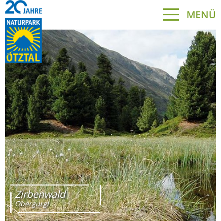
MENÜ
Zirbenwald
Obergurgl